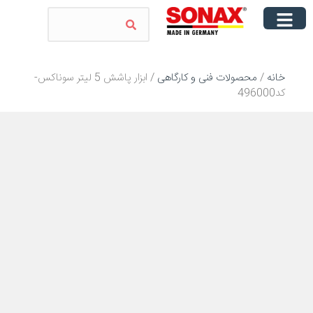
خانه
/
محصولات فنی و کارگاهی
/ ابزار پاشش 5 لیتر سوناکس-
کد496000