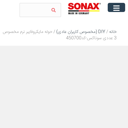
خانه
/
DIY (مخصوص کاربران عادی)
/ حوله مایکروفایبر نرم مخصوص
3 عددی سوناکس-کد450700