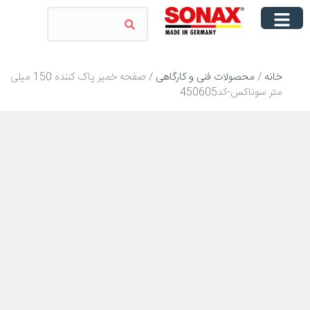
خانه
/
محصولات فنی و کارگاهی
/ صفحه خمیر پاک کننده 150 میلی
متر سوناکس-کد450605