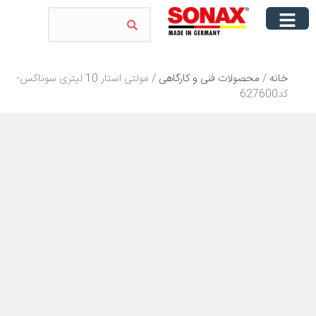
خانه
/
محصولات فنی و کارگاهی
/ مولتی استار 10 لیتری سوناکس-
کد627600