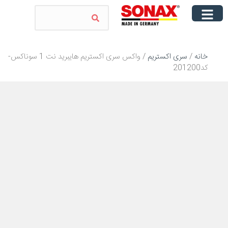
خانه
/
سری اکستریم
/ واکس سری اکستریم هایبرید نت 1 سوناکس-
کد201200