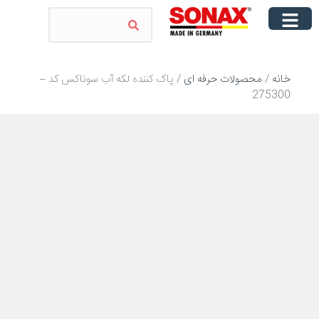
خانه
/
محصولات حرفه ای
/ پاک کننده لکه آب سوناکس کد –
275300