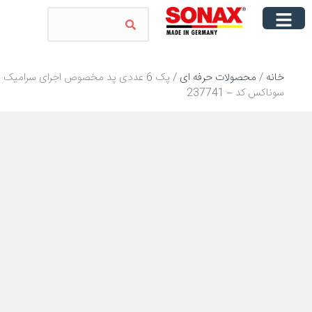
خانه
/
محصولات حرفه ای
/ پک 6 عددی پد مخصوص اجرای سرامیک
سوناکس کد – 237741